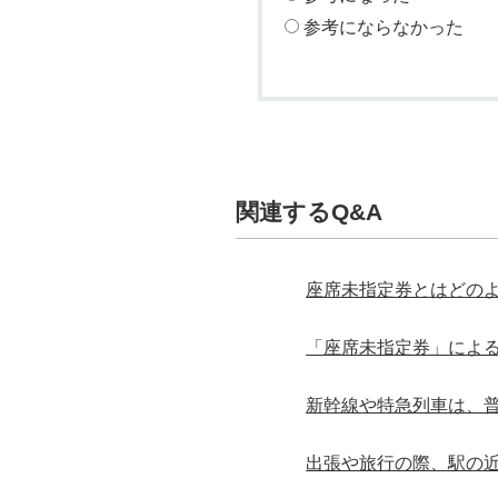
参考にならなかった
関連するQ&A
座席未指定券とはどの
「座席未指定券」によ
新幹線や特急列車は、
出張や旅行の際、駅の