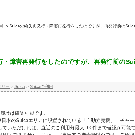
利用
>
Suicaの紛失再発行・障害再発行をしたのですが、再発行前のSuic
発行・障害再発行をしたのですが、再発行前のSu
ゴリー
>
Suica
>
Suicaの利用
利用履歴は確認可能です。
JR東日本のSuicaエリアに設置されている「自動券売機」「チ
していただければ、直近のご利用分最大100件まで確認が可能
歴は印字できません。また、JR東日本の券売機以外では、ご確