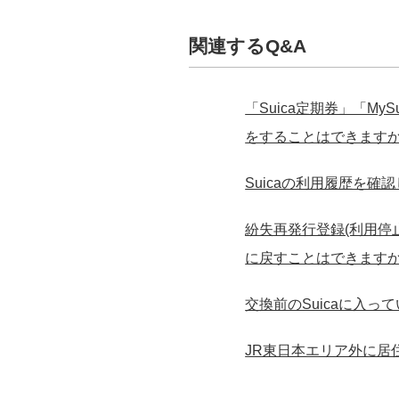
関連するQ&A
「Suica定期券」「
をすることはできます
Suicaの利用履歴を確
紛失再発行登録(利用停
に戻すことはできます
交換前のSuicaに入
JR東日本エリア外に