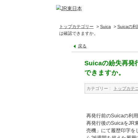
トップカテゴリー
>
Suica
>
Suicaの
は確認できますか。
戻る
Suicaの紛失再
できますか。
カテゴリー :
トップカテ
再発行前のSuicaの
再発行後のSuicaを
売機」にて履歴印字を
ら26週間を超えた履