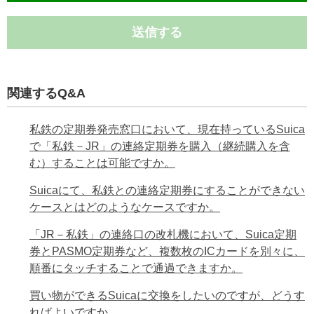
送信する
関連するQ&A
私鉄の定期券発売窓口において、現在持っているSuica
で「私鉄－JR」の連絡定期券を購入（継続購入を含
む）することは可能ですか。
Suicaにて、私鉄との連絡定期券にすることができない
ケースとはどのようなケースですか。
「JR－私鉄」の連絡口の改札機において、Suica定期
券とPASMO定期券など、複数枚のICカードを別々に、
順番にタッチすることで通過できますか。
買い物ができるSuicaに交換をしたいのですが、どうす
ればよいですか。