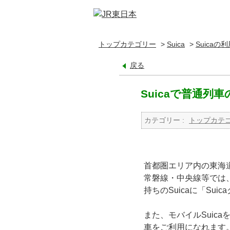
トップカテゴリー
>
Suica
>
Suicaの
戻る
Suicaで普通
カテゴリー :
トップカテ
首都圏エリア内の東海
常磐線・中央線等では、
持ちのSuicaに「S
また、モバイルSuic
車をご利用になれます