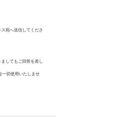
レス宛へ送信してくださ
だきましてもご回答を差し
は一切使用いたしませ
7:00）