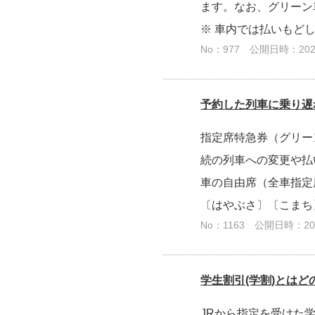
ます。なお、グリーン
※ 車内では払いもどしで
No：977
公開日時：2024/
予約した列車に乗り遅
指定席特急券（グリー
続の列車への変更や払
車の自由席（全車指定
〔はやぶさ〕〔こまち
No：1163
公開日時：2025
学生割引(学割)とは
JRから指定を受けた