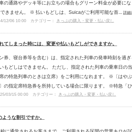
車の通路やデッキ等にお立ちの場合もグリーン料金が必要にな
きません。 ※ 払いもどしは、Suicaがご利用可能な首...
詳細
12/06 10:00
カテゴリー：
きっぷの購入・変更・払い戻し
れてしまった時には、変更や払いもどしができますか。
ン券、寝台券等を含む）は、指定された列車の発車時刻を過ぎ
いもどしはできません。 ただし、指定された列車の乗車日の
席の特急列車のときは立席）をご利用になれます。 ※〔はや
〕の指定席特急券を所持している場合に限ります。 ※特急「ひた
/03/15 00:00
カテゴリー：
きっぷの購入・変更・払い戻し
どのような割引ですか。
学校に通学されるお客さまで、ご利用される区間の営業キロが1