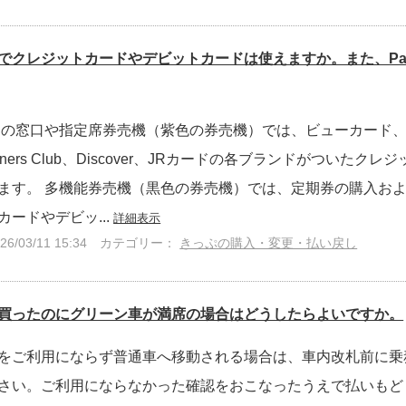
でクレジットカードやデビットカードは使えますか。また、Pa
の窓口や指定席券売機（紫色の券売機）では、ビューカード、Visa、
ess、Diners Club、Discover、JRカードの各ブランドがつい
ます。 多機能券売機（黒色の券売機）では、定期券の購入お
ードやデビッ...
詳細表示
/03/11 15:34
カテゴリー：
きっぷの購入・変更・払い戻し
買ったのにグリーン車が満席の場合はどうしたらよいですか。
をご利用にならず普通車へ移動される場合は、車内改札前に乗
さい。ご利用にならなかった確認をおこなったうえで払いもど