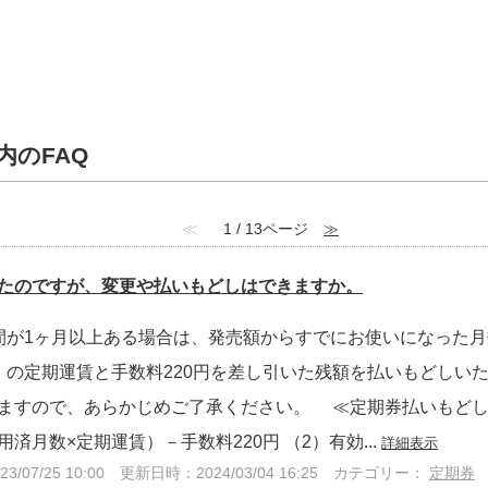
内のFAQ
≪
1 / 13ページ
≫
たのですが、変更や払いもどしはできますか。
間が1ヶ月以上ある場合は、発売額からすでにお使いになった月
）の定期運賃と手数料220円を差し引いた残額を払いもどしい
りますので、あらかじめご了承ください。 ≪定期券払いもど
済月数×定期運賃）－手数料220円 （2）有効...
詳細表示
/07/25 10:00
更新日時：2024/03/04 16:25
カテゴリー：
定期券