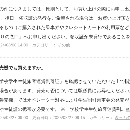
の件につきましては、原則として、お買い上げの際にお申し出
ら、後日、領収証の発行をご希望される場合は、お買い上げ頂
るもの（ご購入された乗車券やクレジットカードの利用票など
どりの窓口」へお申し出ください。領収証が未発行であることを確
/08/06 14:00
カテゴリー：
その他
売機でも買えますか。
学校学生生徒旅客運賃割引証」を確認させていただいた上で指
場合があります。発売可否については駅係員にお尋ねください
券売機」ではオペレーター対応により学生割引乗車券の発売が
や生徒証の携帯が必要です。 ※「学校学生生徒旅客運賃割...
詳
/08/27 09:00
更新日時：2025/08/27 09:15
カテゴリー：
きっぷ