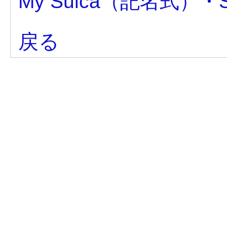
My Suica（記名式）・
戻る