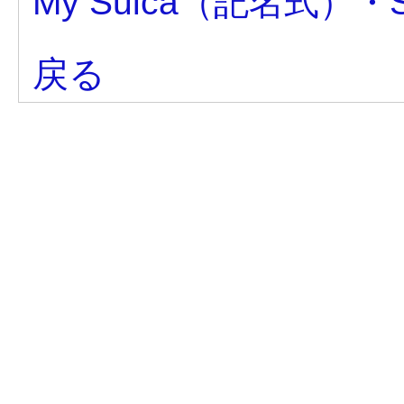
My Suica（記名式）・
戻る