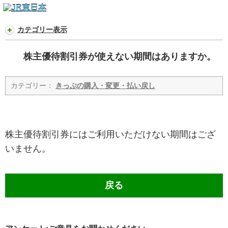
カテゴリー表示
株主優待割引券が使えない期間はありますか。
カテゴリー：
きっぷの購入・変更・払い戻し
株主優待割引券にはご利用いただけない期間はござ
いません。
戻る