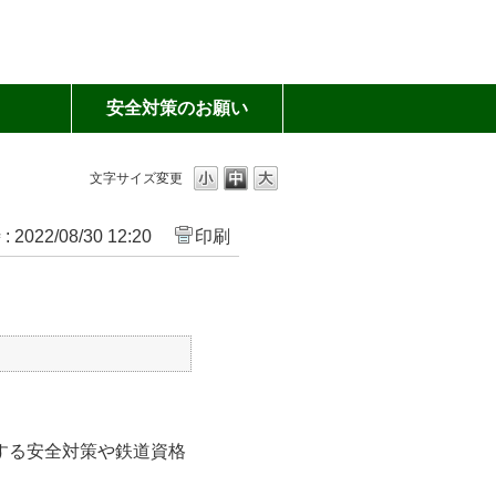
例
安全対策のお願い
別
ウ
ィ
文字サイズ変更
ン
ド
2022/08/30 12:20
印刷
ウ
で
開
き
ま
す
する安全対策や鉄道資格