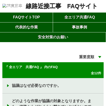
線路近接工事 FAQサイト
FAQサイトTOP
全エリア共通FAQ
代表的な作業
事故事例
安全対策のお願い
別
ウ
ィ
ン
重要度順
ド
ウ
『 全エリア 共通FAQ 』 内のFAQ
で
全12件
開
き
ま
協議はなぜ必要なのですか。
す
どのような作業が協議の対象となりますか。ま