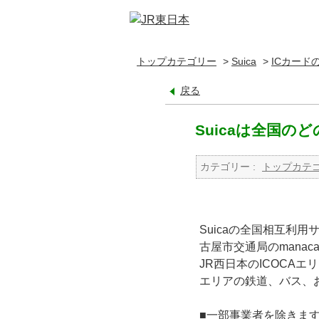
トップカテゴリー
>
Suica
>
ICカード
戻る
Suicaは全国
カテゴリー :
トップカテ
Suicaの全国相互利用
古屋市交通局のmanac
JR西日本のICOCAエ
エリアの鉄道、バス、
■一部事業者を除きま