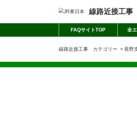
線路近接工事
FAQサイトTOP
全エ
線路近接工事 カテゴリー
>
長野