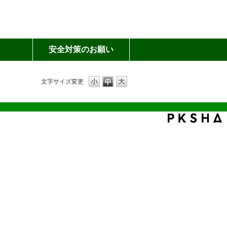
例
安全対策のお願い
別
ウ
ィ
文字サイズ変更
ン
ド
ウ
で
開
き
ま
す