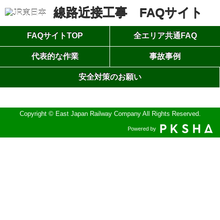
線路近接工事 FAQサイト
FAQサイトTOP
全エリア共通FAQ
代表的な作業
事故事例
安全対策のお願い
別
ウ
ィ
ン
Copyright © East Japan Railway Company All Rights Reserved.
ド
Powered by
ウ
で
開
き
ま
す