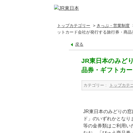
トップカテゴリー
>
きっぷ・営業制度
ットカード会社が発行する旅行券・商品
戻る
JR東日本のみど
品券・ギフトカー
カテゴリー :
トップカテ
JR東日本のみどりの
ド」のいずれかとなり
等の金券類はご利用い
なお、「びゅう商品券