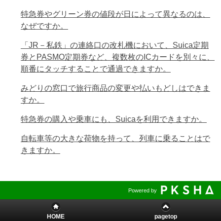
特急券やグリーン券の値段が日によって異なるのは、
なぜですか。
「JR－私鉄」の連絡口の改札機において、Suica定期
券とPASMO定期券など、複数枚のICカードを別々に、
順番にタッチすることで通過できますか。
みどりの窓口で旅行商品の変更や払いもどしはできま
すか。
特急券の購入や乗車にも、Suicaを利用できますか。
自転車等の大きな荷物を持って、列車に乗ることはで
きますか。
Powered by
HOME
pagetop