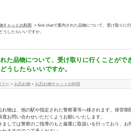
物チャットの利用
>
find chatで案内された品物について、受け取り
どうしたらいいですか。
で案内された品物について、受け取りに行くことが
。どうしたらいいですか。
ゴリー
>
お忘れ物
>
お忘れ物チャットの利用
忘れ物は、他の駅や指定された警察署等へ移されます。保管期
再度お問い合わせいただくようお願いいたします。
きましては警察のご指導のもと厳重に取扱いを行っており、お
かねますのでご了承ください。