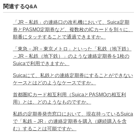
関連するQ&A
「JR－私鉄」の連絡口の改札機において、Suica定期
券とPASMO定期券など、複数枚のICカードを別々に、
順番にタッチすることで通過できますか。
「東急－JR－東京メトロ」といった「私鉄（地下鉄）
－JR－私鉄（地下鉄）」のような連絡定期券を1枚の
Suicaで利用できますか。
Suicaにて、私鉄との連絡定期券にすることができない
ケースとはどのようなケースですか。
首都圏ICカード相互利用（SuicaとPASMOの相互利
用）とは、どのようなものですか。
私鉄の定期券発売窓口において、現在持っているSuica
で「私鉄－JR」の連絡定期券を購入（継続購入を含
む）することは可能ですか。