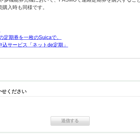
続購入時も同様です。
入
の定期券を一枚のSuicaで。
申込サービス「ネットde定期」
かせください